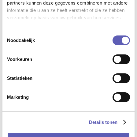
partners kunnen deze gegevens combineren met andere
informatie die u aan ze heeft verstrekt of die ze hebben
verzameld op basis van uw gebruik van hun services.
Ongevraagd Advies “Zekerheid als
vertrekpunt”
Toestemmingsselectie
Noodzakelijk
13 februari 2026
Kerstwens
Voorkeuren
18 december 2025
Statistieken
Bijeenkomst Adviesraad MO met
Marketing
Humanitas over eenzaamheid
10 oktober 2025
Details tonen
Handige websites die uitleg geven in