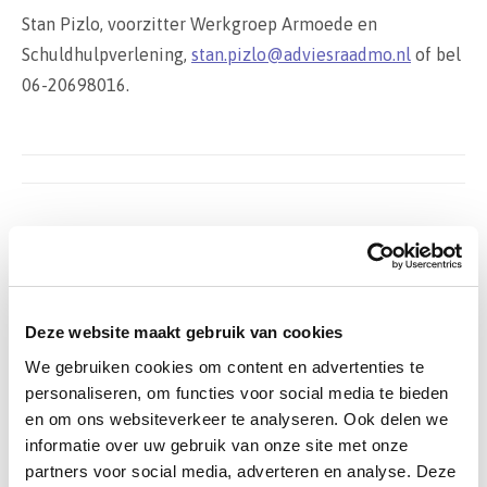
Stan Pizlo, voorzitter Werkgroep Armoede en
Schuldhulpverlening,
stan.pizlo@adviesraadmo.nl
of bel
06-20698016.
Post
navigation
Meer
Bijdrage coalitievorming gemeente
Deze website maakt gebruik van cookies
Heerlen
We gebruiken cookies om content en advertenties te
24 maart 2026
personaliseren, om functies voor social media te bieden
en om ons websiteverkeer te analyseren. Ook delen we
informatie over uw gebruik van onze site met onze
Samen bouwen aan beleid
partners voor social media, adverteren en analyse. Deze
17 maart 2026