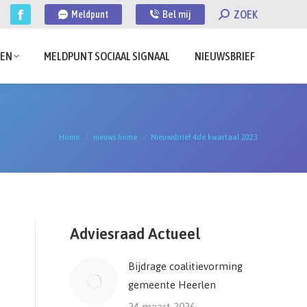
Search:
ZOEK
Meldpunt
Bel mij
Facebook
page
PEN
MELDPUNT SOCIAAL SIGNAAL
NIEUWSBRIEF
opens
in
new
window
Je bent hier:
Home
nieuws home
Nieuwsbrief 4de kwartaal 2023
Adviesraad Actueel
Bijdrage coalitievorming
gemeente Heerlen
24 maart 2026