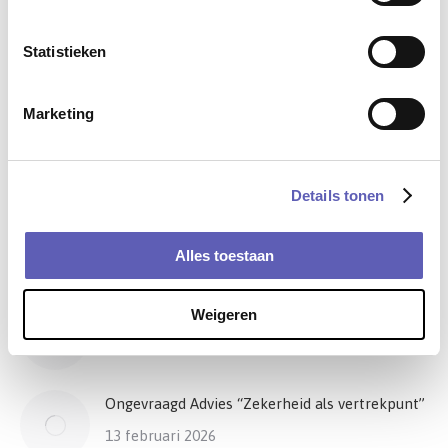
Bijeenkomst
18 juli 2025
Statistieken
Marketing
Adviesraad Actueel
Details tonen
Bijdrage coalitievorming gemeente Heerlen
Alles toestaan
24 maart 2026
Samen bouwen aan beleid
Weigeren
17 maart 2026
Ongevraagd Advies “Zekerheid als vertrekpunt”
13 februari 2026