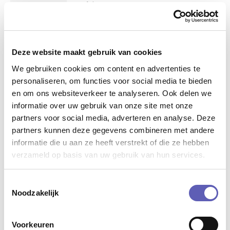
13 februari 2026
Kerstwens
18 december 2025
Deze website maakt gebruik van cookies
We gebruiken cookies om content en advertenties te
personaliseren, om functies voor social media te bieden
Bijeenkomst Adviesraad MO met
en om ons websiteverkeer te analyseren. Ook delen we
informatie over uw gebruik van onze site met onze
Humanitas over eenzaamheid
partners voor social media, adverteren en analyse. Deze
10 oktober 2025
partners kunnen deze gegevens combineren met andere
informatie die u aan ze heeft verstrekt of die ze hebben
Handige websites die uitleg geven in
verzameld op basis van uw gebruik van hun services.
een makkelijke en duidelijke manier
26 september 2025
Toestemmingsselectie
Noodzakelijk
Adviesraad Heerlen Bespreekt
Bestaanszekerheid tijdens Brede
Voorkeuren